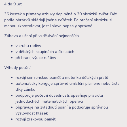
4 do 9 let.
36 kostek s písmeny azbuky doplněné o 30 obrázků zvířat. Děti
podle obrázků skládají jména zvířátek. Po otočení obrázku si
mohou zkontrolovat, jestli slovo napsaly správně.
Zábava a učení při vzdělávání nejmenších.
v kruhu rodiny
v dětských skupinách a školkách
při hraní, výuce ruštiny
Výhody použití
rozvíjí senzorickou paměť a motoriku dětských prstů
automaticky koriguje správné umístění písmene nebo čísla
díky zámku
podporuje početní dovednosti, upevňuje pravidla
jednoduchých matematických operací
připravuje na zvládnutí psaní a podporuje správnou
výslovnost hlásek
rozvíjí zrakovou paměť