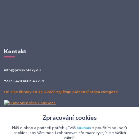
Kontakt
info@proskolaky.eu
tel.: +420 608 943 719
On-line úhrady od 15.3.2022 zajišťuje platební brána comgate
Zpracování cookies
Sledujte nás
Náš e-shop a partneři potřebují Váš
souhlas
s použitím souborů
cookies, aby Vám mohli zobrazovat informace týkající se Vašich
zájmů.