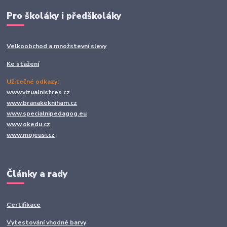
Pro školáky i předškoláky
Velkoobchod a množstevní slevy
Ke stažení
Užitečné odkazy:
www.vizualnistres.cz
www.branakekniham.cz
www.specialnipedagog.eu
www.okedu.cz
www.mojeusi.cz
Články a rady
Certifikace
Vytestování vhodné barvy