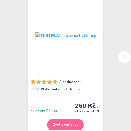
3 hodnocení
TESTPLAY matematické hry
TESTPLAY PS
psaní pro děti
260 Kč
/
ks
skladem 385 
skladem 204 ks
215 Kč
bez DPH
Zvolit variantu