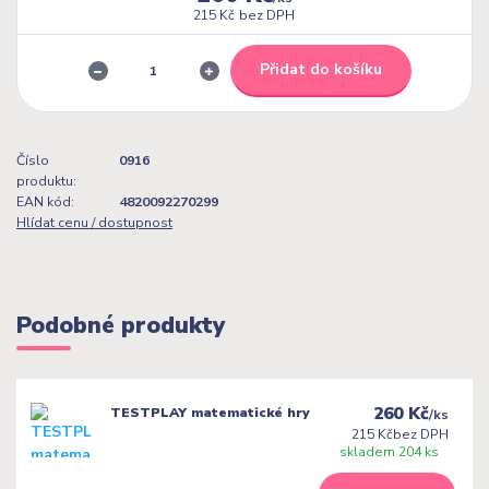
215 Kč
bez DPH
Přidat do košíku
Číslo
0916
produktu:
EAN kód:
4820092270299
Hlídat cenu / dostupnost
Podobné produkty
260 Kč
TESTPLAY matematické hry
/
ks
215 Kč
bez DPH
skladem 204 ks