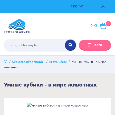
CZK
0
0 Kč
Menu
Školáci a předškoláci
Hravé učení
Умные кубики - в мире
животныx
Умные кубики - в мире животныx