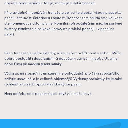
dopřeje pocit úspěchu. Ten jej motivuje k další činnosti.
Při pravidelném používání trenažeru se rychle zlepšují všechny aspekty
psaní – čitelnost, úhlednost i hbitost. Trenažer sám ohlídá tvar, velikost,
stejnoměrnost a sklon písma. Pomáhá i při počátečním nácviku správné
hustoty, rytmizace a celkové úpravy (ta probíhá později – v psaní na
papír).
Psací trenažer je velmi skladný, a lze jej bez potíží nosit s sebou. Může
dobře posloužit i dospívajícím či dospělým cizincům (např. z Ukrajiny
nebo Číny) při nácviku psaní latinky.
Výuka psaní s psacím trenažerem je pohodlnější pro žáka i vyučujícího,
snižuje únavu očí a je celkově příjemnější. Výzkumy prokázaly, že je také
rychlejší, a to až 3x oproti klasické výuce psaní.
Není potřeba se s psaním trápit, když vás může bavit.