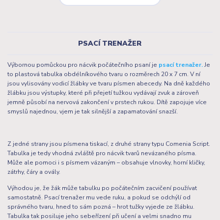
PSACÍ TRENAŽER
Výbornou pomůckou pro nácvik počátečního psaní je
psací trenažer.
Je
to plastová tabulka obdélníkového tvaru o rozměrech 20 x 7 cm. V ní
jsou vylisovány vodicí žlábky ve tvaru písmen abecedy. Na dně každého
žlábku jsou výstupky, které při přejetí tužkou vydávají zvuk a zároveň
jemně působí na nervová zakončení v prstech rukou. Dítě zapojuje více
smyslů najednou, vjem je tak silnější a zapamatování snazší.
Z jedné strany jsou písmena tiskací, z druhé strany typu Comenia Script.
Tabulka je tedy vhodná zvláště pro nácvik tvarů nevázaného písma.
Může ale pomoci i s písmem vázaným – obsahuje vlnovky, horní kličky,
zátrhy, čáry a ovály.
Výhodou je, že žák může tabulku po počátečním zacvičení používat
samostatně. Psací trenažer mu vede ruku, a pokud se odchýlí od
správného tvaru, hned to sám pozná – hrot tužky vyjede ze žlábku.
Tabulka tak posiluje jeho sebeřízení při učení a velmi snadno mu