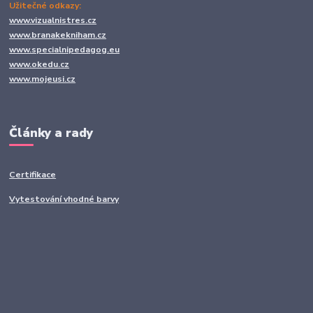
Užitečné odkazy:
www.vizualnistres.cz
www.branakekniham.cz
www.specialnipedagog.eu
www.okedu.cz
www.mojeusi.cz
Články a rady
Certifikace
Vytestování vhodné barvy