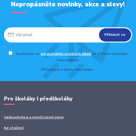
Nepropásněte novinky, akce a slevy!
Přihlásit se
Souhlasím se
zpracováním osobních údajů
za účelem rozesílky
newsletteru.
Přihlaste se k odběru newsletteru.
Pro školáky i předškoláky
Velkoobchod a množstevní slevy
Ke stažení