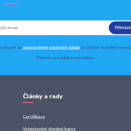
Přihlási
uhlasím se
zpracováním osobních údajů
za účelem rozesílky newsle
Přihlaste se k odběru newsletteru.
Články a rady
Certifikace
Vytestování vhodné barvy