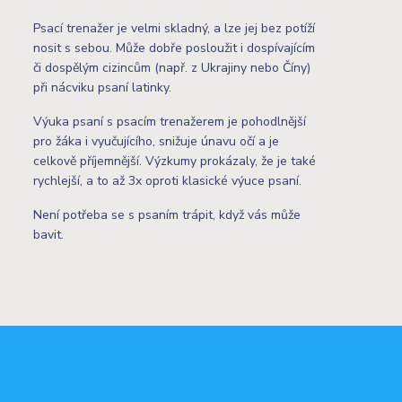
Psací trenažer je velmi skladný, a lze jej bez potíží
nosit s sebou. Může dobře posloužit i dospívajícím
či dospělým cizincům (např. z Ukrajiny nebo Číny)
při nácviku psaní latinky.
Výuka psaní s psacím trenažerem je pohodlnější
pro žáka i vyučujícího, snižuje únavu očí a je
celkově příjemnější. Výzkumy prokázaly, že je také
rychlejší, a to až 3x oproti klasické výuce psaní.
Není potřeba se s psaním trápit, když vás může
bavit.