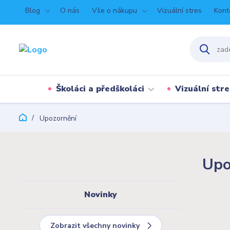
Blog
O nás
Vše o nákupu
Vizuální stres
Kont
Školáci a předškoláci
Vizuální stre
Upozornění
Upo
Novinky
Zobrazit všechny novinky