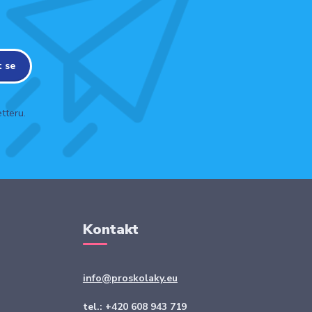
t se
tteru.
Kontakt
info@proskolaky.eu
tel.: +420 608 943 719