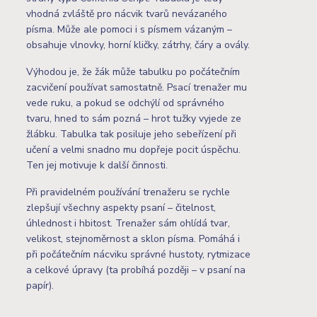
vhodná zvláště pro nácvik tvarů nevázaného
písma. Může ale pomoci i s písmem vázaným –
obsahuje vlnovky, horní kličky, zátrhy, čáry a ovály.
Výhodou je, že žák může tabulku po počátečním
zacvičení používat samostatně. Psací trenažer mu
vede ruku, a pokud se odchýlí od správného
tvaru, hned to sám pozná – hrot tužky vyjede ze
žlábku. Tabulka tak posiluje jeho sebeřízení při
učení a velmi snadno mu dopřeje pocit úspěchu.
Ten jej motivuje k další činnosti.
Při pravidelném používání trenažeru se rychle
zlepšují všechny aspekty psaní – čitelnost,
úhlednost i hbitost. Trenažer sám ohlídá tvar,
velikost, stejnoměrnost a sklon písma. Pomáhá i
při počátečním nácviku správné hustoty, rytmizace
a celkové úpravy (ta probíhá později – v psaní na
papír).