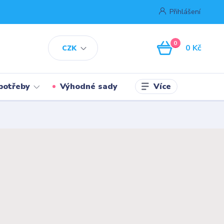
Přihlášení
0
0 Kč
CZK
Více
potřeby
Výhodné sady