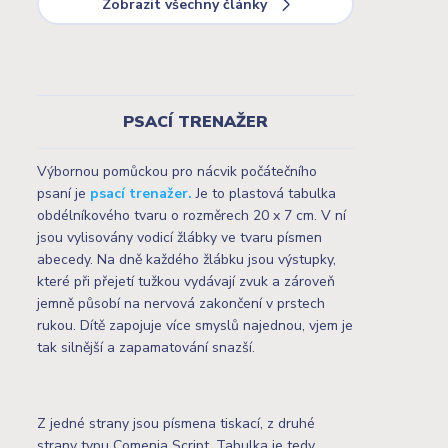
Zobrazit všechny články
PSACÍ TRENAŽER
Výbornou pomůckou pro nácvik počátečního
psaní je
psací trenažer.
Je to plastová tabulka
obdélníkového tvaru o rozměrech 20 x 7 cm. V ní
jsou vylisovány vodicí žlábky ve tvaru písmen
abecedy. Na dně každého žlábku jsou výstupky,
které při přejetí tužkou vydávají zvuk a zároveň
jemně působí na nervová zakončení v prstech
rukou. Dítě zapojuje více smyslů najednou, vjem je
tak silnější a zapamatování snazší.
Z jedné strany jsou písmena tiskací, z druhé
strany typu Comenia Script. Tabulka je tedy