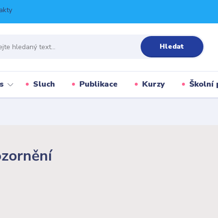
akty
Hledat
s
Sluch
Publikace
Kurzy
Školní 
zornění