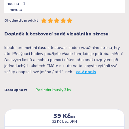
Ohodnotit produkt
Doplněk k testovací sadě vizuálního stresu
Ideální pro měření času s testovací sadou vizuálního stresu, hry,
atd. Přesýpací hodiny použíjete všude tam, kde je potřeba měření
časových limitů a mohou pomoci dětem překonat rozptýlení při
jednoduchých úkolech: "Máte minutu na to, abyste vytáhli své
sešity / napsali své jméno / atd.", neb...
celý popis
Dostupnost
Poslední kousky 3 ks
39 Kč
/
ks
32 Kč
bez DPH