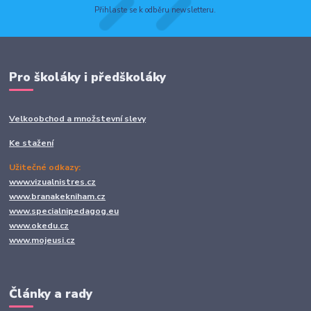
Přihlaste se k odběru newsletteru.
Pro školáky i předškoláky
Velkoobchod a množstevní slevy
Ke stažení
Užitečné odkazy:
www.vizualnistres.cz
www.branakekniham.cz
www.specialnipedagog.eu
www.okedu.cz
www.mojeusi.cz
Články a rady