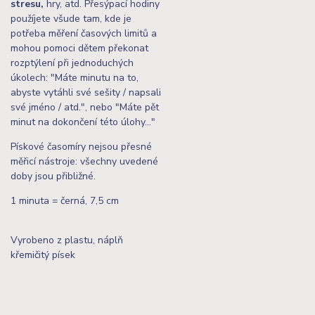
stresu,
hry, atd. Přesýpací hodiny
použíjete všude tam, kde je
potřeba měření časových limitů a
mohou pomoci dětem překonat
rozptýlení při jednoduchých
úkolech: "Máte minutu na to,
abyste vytáhli své sešity / napsali
své jméno / atd.", nebo "Máte pět
minut na dokončení této úlohy..."
Pískové časomíry nejsou přesné
měřicí nástroje: všechny uvedené
doby jsou přibližné.
1 minuta = černá, 7,5 cm
Vyrobeno z plastu, náplň
křemičitý písek