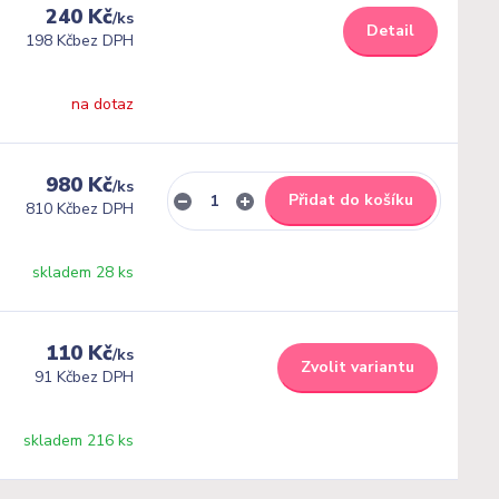
240 Kč
/
ks
Detail
198 Kč
bez DPH
na dotaz
980 Kč
/
ks
Přidat do košíku
810 Kč
bez DPH
skladem 28 ks
110 Kč
/
ks
Zvolit variantu
91 Kč
bez DPH
skladem 216 ks