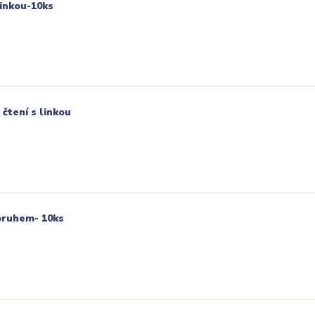
linkou-10ks
čtení s linkou
pruhem- 10ks