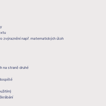
ky
extu
 pro zvýraznění např. matematických úloh
h na straně druhé
 dospělé
užitím)
škrábání