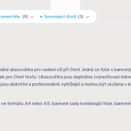
Komentáře
0
Související zboží
2
ální ukazovátka pro vedení očí při čtení. Jedná se folie s barevný
k pro čtení textu. Ukazovátka jsou doplněna zvýrazňovací linko
ou diskrétní a profesionálně vyhlížející a mohou být uložena v k
ie ve formátu A4 nebo A5, barevné sady kombinující folie, barevné