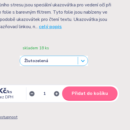
lního stresu jsou speciální ukazovátka pro vedení očí při
e folie s barevným filtrem. Tyto folie jsou nabízeny ve
podobě ukazovátek pro čtení textu. Ukazovátka jsou
zňovací linkou, n...
celý popis
skladem 18 ks
Kč
/
ks
Přidat do košíku
ez DPH
dostupnost