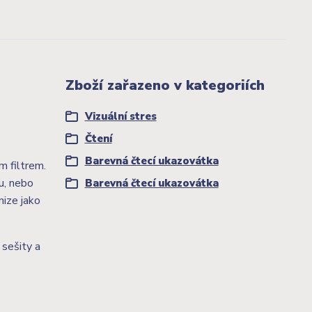
Zboží zařazeno v kategoriích
Vizuální stres
Čtení
Barevná čtecí ukazovátka
m filtrem.
u, nebo
Barevná čtecí ukazovátka
nize jako
 sešity a