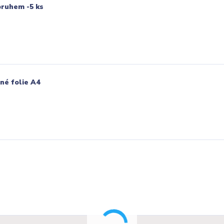
pruhem -5 ks
vné folie A4