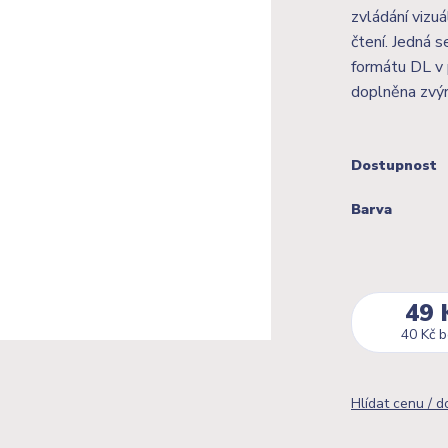
zvládání vizuá
čtení. Jedná s
formátu DL v 
doplněna zvýra
Dostupnost
Barva
49 
40 Kč
b
Hlídat cenu / 