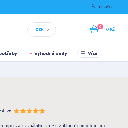
Přihlášení
0
0 Kč
CZK
Více
potřeby
Výhodné sady
odukt
kompenzaci vizuálního stresu Základní pomůckou pro