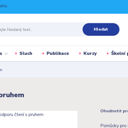
akty
Hledat
s
Sluch
Publikace
Kurzy
Školní 
em
 pruhem
Ohodnotit pr
Pomůcky pro 