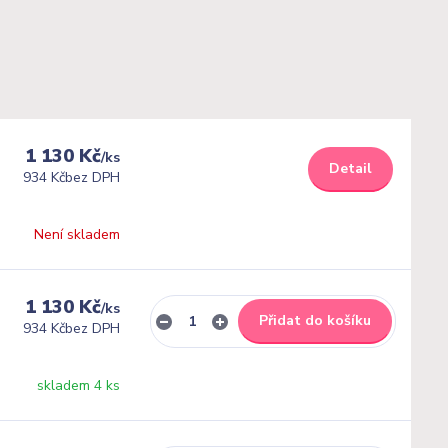
1 130 Kč
/
ks
Detail
934 Kč
bez DPH
Není skladem
1 130 Kč
/
ks
Přidat do košíku
934 Kč
bez DPH
skladem 4 ks