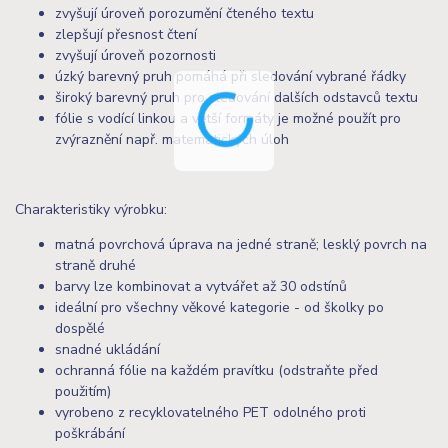
zvyšují úroveň porozumění čteného textu
zlepšují přesnost čtení
zvyšují úroveň pozornosti
úzký barevný pruh pomáhá při sledování vybrané řádky
široký barevný pruh pro sledování dalších odstavců textu
fólie s vodící linkou a větší formáty je možné použít pro
zvýraznění např. matematických úloh
Charakteristiky výrobku:
matná povrchová úprava na jedné straně; lesklý povrch na
straně druhé
barvy lze kombinovat a vytvářet až 30 odstínů
ideální pro všechny věkové kategorie - od školky po
dospělé
snadné ukládání
ochranná fólie na každém pravítku (odstraňte před
použitím)
vyrobeno z recyklovatelného PET odolného proti
poškrábání