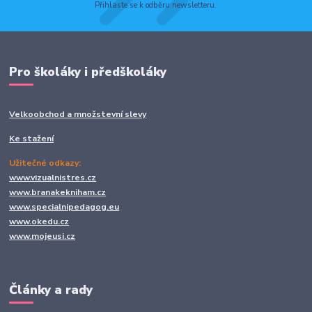
Přihlaste se k odběru newsletteru.
Pro školáky i předškoláky
Velkoobchod a množstevní slevy
Ke stažení
Užitečné odkazy:
www.vizualnistres.cz
www.branakekniham.cz
www.specialnipedagog.eu
www.okedu.cz
www.mojeusi.cz
Články a rady