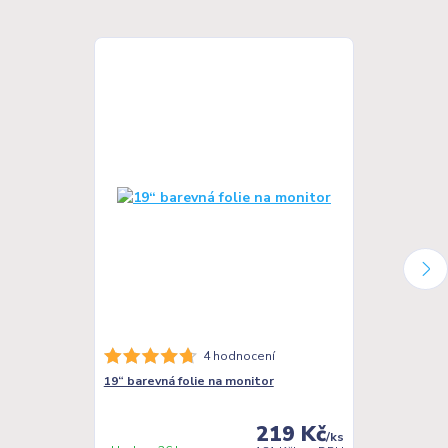
4 hodnocení
19“ barevná folie na monitor
Sešity A4 s b
linkovaný
219 Kč
/
ks