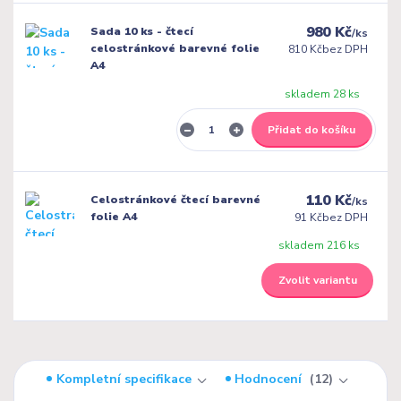
980 Kč
Sada 10 ks - čtecí
/
ks
celostránkové barevné folie
810 Kč
bez DPH
A4
skladem 28 ks
Přidat do košíku
110 Kč
Celostránkové čtecí barevné
/
ks
folie A4
91 Kč
bez DPH
skladem 216 ks
Zvolit variantu
Kompletní specifikace
Hodnocení
12