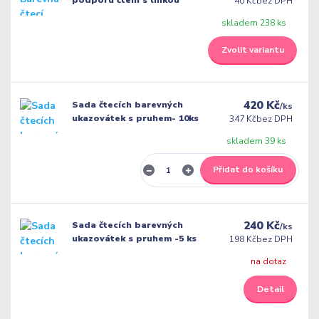
40 Kč
bez DPH
skladem 238 ks
Zvolit variantu
420 Kč
Sada čtecích barevných
/
ks
ukazovátek s pruhem- 10ks
347 Kč
bez DPH
skladem 39 ks
Přidat do košíku
240 Kč
Sada čtecích barevných
/
ks
ukazovátek s pruhem -5 ks
198 Kč
bez DPH
na dotaz
Detail