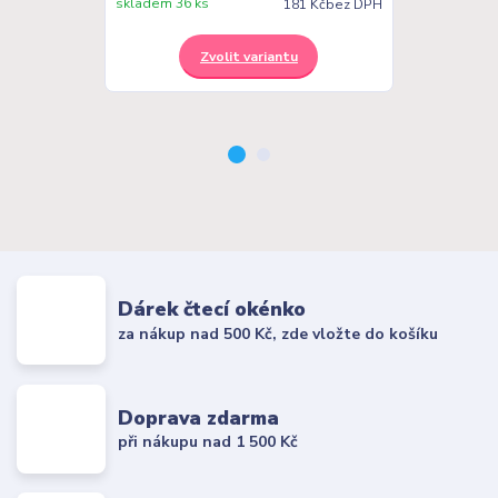
skladem 36 ks
skladem 31 ks
181 Kč
bez DPH
Zvolit variantu
Z
Dárek čtecí okénko
za nákup nad 500 Kč, zde vložte do košíku
Doprava zdarma
při nákupu nad 1 500 Kč