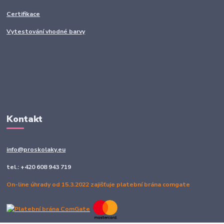
Certifikace
Vytestování vhodné barvy
Kontakt
info@proskolaky.eu
tel.: +420 608 943 719
On-line úhrady od 15.3.2022 zajišťuje platební brána comgate