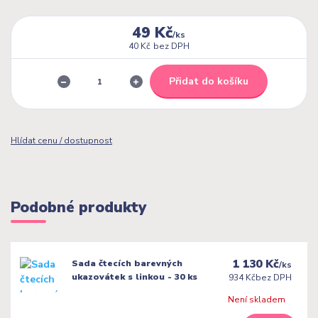
49 Kč
/
ks
40 Kč
bez DPH
Přidat do košíku
Hlídat cenu / dostupnost
Podobné produkty
1 130 Kč
Sada čtecích barevných
/
ks
ukazovátek s linkou - 30 ks
934 Kč
bez DPH
Není skladem