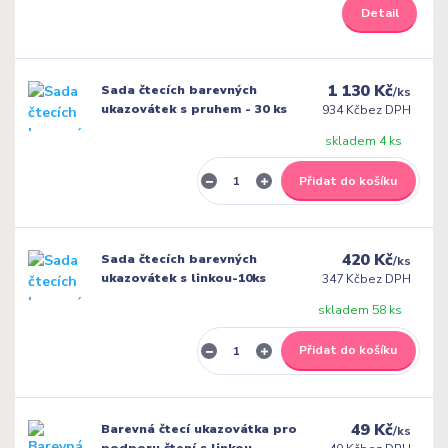
Detail
1 130 Kč
Sada čtecích barevných
/
ks
ukazovátek s pruhem - 30 ks
934 Kč
bez DPH
skladem 4 ks
Přidat do košíku
420 Kč
Sada čtecích barevných
/
ks
ukazovátek s linkou-10ks
347 Kč
bez DPH
skladem 58 ks
Přidat do košíku
49 Kč
Barevná čtecí ukazovátka pro
/
ks
podporu čtení s linkou