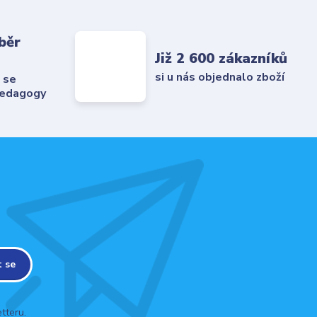
běr
Již 2 600 zákazníků
si u nás objednalo zboží
 se
pedagogy
t se
tteru.