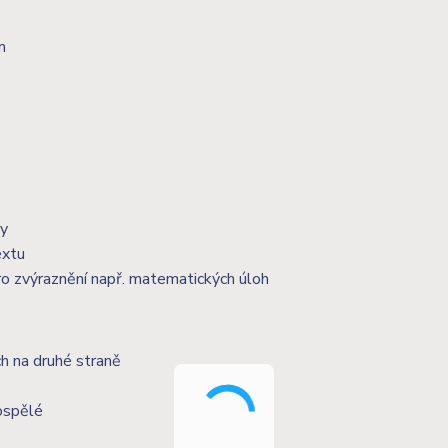
m
ky
extu
 pro zvýraznění např. matematických úloh
h na druhé straně
ospělé