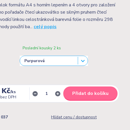
ok formátu A4 s horním lepením a 4 otvory pro založení
o pořadače čtecí ukazovátko se silným pruhem čtecí
vodící linkou celostránková barevná folie o rozměru 298
dy použití ba...
celý popis
Poslední kousky 2 ks
 Kč
/
ks
Přidat do košíku
bez DPH
037
Hlídat cenu / dostupnost