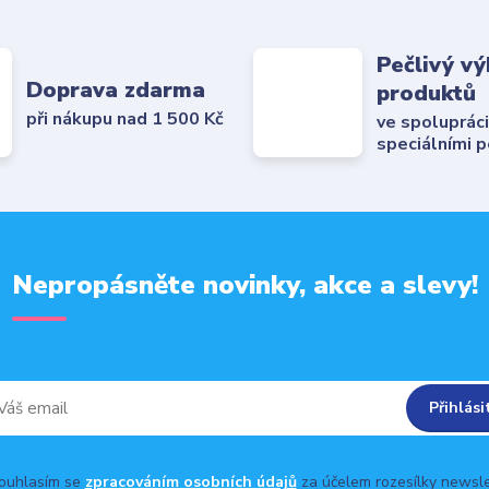
Pečlivý vý
Doprava zdarma
produktů
při nákupu nad 1 500 Kč
ve spolupráci
speciálními 
Nepropásněte novinky, akce a slevy!
Přihlási
uhlasím se
zpracováním osobních údajů
za účelem rozesílky newsle