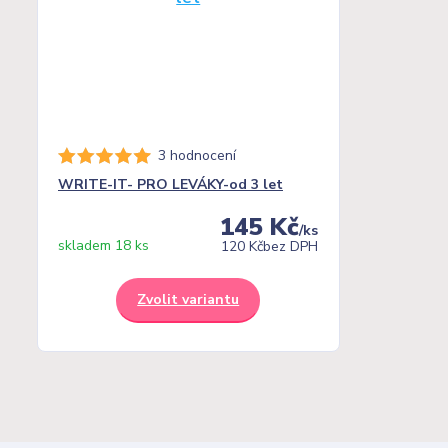
3 hodnocení
WRITE-IT- PRO LEVÁKY-od 3 let
145 Kč
/
ks
skladem 18 ks
120 Kč
bez DPH
Zvolit variantu