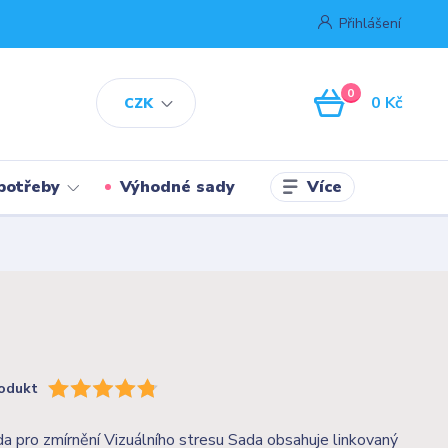
Přihlášení
0
0 Kč
CZK
Více
potřeby
Výhodné sady
odukt
da pro zmírnění Vizuálního stresu Sada obsahuje linkovaný