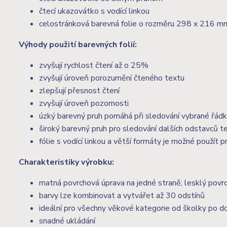
čtecí ukazovátko s vodící linkou
celostránková barevná folie o rozměru 298 x 216 m
Výhody použití barevných folií:
zvyšují rychlost čtení až o 25%
zvyšují úroveň porozumění čteného textu
zlepšují přesnost čtení
zvyšují úroveň pozornosti
úzký barevný pruh pomáhá při sledování vybrané řád
široký barevný pruh pro sledování dalších odstavců t
fólie s vodící linkou a větší formáty je možné použít
Charakteristiky výrobku:
matná povrchová úprava na jedné straně; lesklý povrc
barvy lze kombinovat a vytvářet až 30 odstínů
ideální pro všechny věkové kategorie od školky po d
snadné ukládání