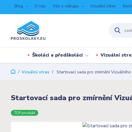
Blog
O nás
Vše o nákupu
Vizuální stres
Kont
Školáci a předškoláci
Vizuální stre
Vizuální stres
Startovací sada pro zmírnění Vizuálního
Startovací sada pro zmírnění Vizu
TOP produkt