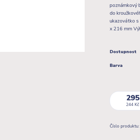
poznámkový bl
do kroužkovéh
ukazovátko s 
x 216 mm Výho
Dostupnost
Barva
295
244 Kč
Číslo produktu: