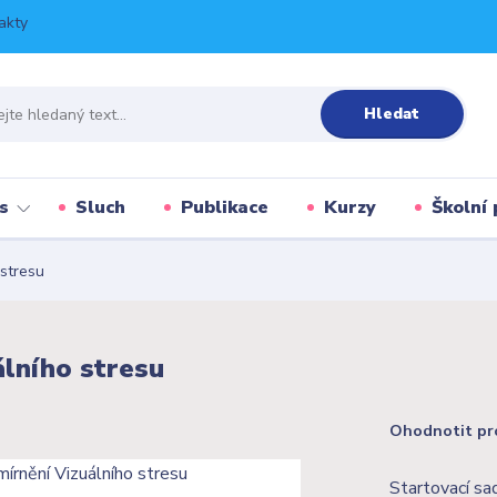
akty
Hledat
s
Sluch
Publikace
Kurzy
Školní 
 stresu
álního stresu
Ohodnotit pr
Startovací sa