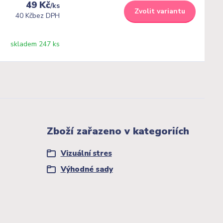
49 Kč
/
ks
Zvolit variantu
40 Kč
bez DPH
skladem 247 ks
Zboží zařazeno v kategoriích
Vizuální stres
Výhodné sady