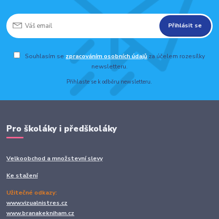
Přihlásit se
Souhlasím se
zpracováním osobních údajů
za účelem rozesílky
newsletteru.
Přihlaste se k odběru newsletteru.
Pro školáky i předškoláky
Velkoobchod a množstevní slevy
Ke stažení
Užitečné odkazy:
www.vizualnistres.cz
www.branakekniham.cz