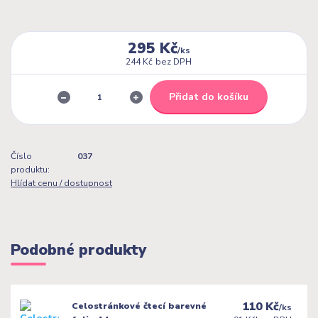
295 Kč
/
ks
244 Kč
bez DPH
Přidat do košíku
Číslo
037
produktu:
Hlídat cenu / dostupnost
Podobné produkty
110 Kč
Celostránkové čtecí barevné
/
ks