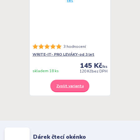
3 hodnocení
WRITE-IT- PRO LEVÁKY-od 3 let
145 Kč
/
ks
skladem 18 ks
120 Kč
bez DPH
Zvolit variantu
Dárek čtecí okénko