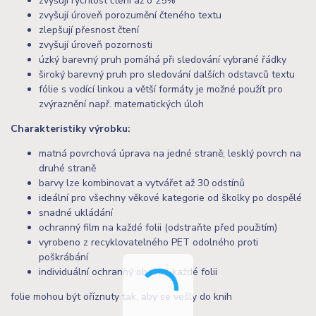
zvyšují rychlost čtení až o 25%
zvyšují úroveň porozumění čteného textu
zlepšují přesnost čtení
zvyšují úroveň pozornosti
úzký barevný pruh pomáhá při sledování vybrané řádky
široký barevný pruh pro sledování dalších odstavců textu
fólie s vodící linkou a větší formáty je možné použít pro
zvýraznění např. matematických úloh
Charakteristiky výrobku:
matná povrchová úprava na jedné straně; lesklý povrch na
druhé straně
barvy lze kombinovat a vytvářet až 30 odstínů
ideální pro všechny věkové kategorie od školky po dospělé
snadné ukládání
ochranný film na každé folii (odstraňte před použitím)
vyrobeno z recyklovatelného PET odolného proti
poškrábání
individuální ochranný obal ke každé folii
folie mohou být oříznuty tak, aby se vešly do knih