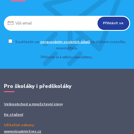
Přihlásit se
Souhlasím se
zpracováním osobních údajů
za účelem rozesílky
newsletteru.
Přihlaste se k odběru newsletteru.
Pro školáky i předškoláky
Velkoobchod a množstevní slevy
Ke stažení
Užitečné odkazy:
www.vizualnistres.cz