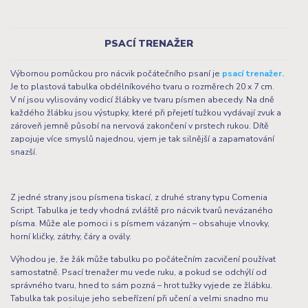
PSACÍ TRENAŽER
Výbornou pomůckou pro nácvik počátečního psaní je
psací trenažer.
Je to plastová tabulka obdélníkového tvaru o rozměrech 20 x 7 cm.
V ní jsou vylisovány vodicí žlábky ve tvaru písmen abecedy. Na dně
každého žlábku jsou výstupky, které při přejetí tužkou vydávají zvuk a
zároveň jemně působí na nervová zakončení v prstech rukou. Dítě
zapojuje více smyslů najednou, vjem je tak silnější a zapamatování
snazší.
Z jedné strany jsou písmena tiskací, z druhé strany typu Comenia
Script. Tabulka je tedy vhodná zvláště pro nácvik tvarů nevázaného
písma. Může ale pomoci i s písmem vázaným – obsahuje vlnovky,
horní kličky, zátrhy, čáry a ovály.
Výhodou je, že žák může tabulku po počátečním zacvičení používat
samostatně. Psací trenažer mu vede ruku, a pokud se odchýlí od
správného tvaru, hned to sám pozná – hrot tužky vyjede ze žlábku.
Tabulka tak posiluje jeho sebeřízení při učení a velmi snadno mu