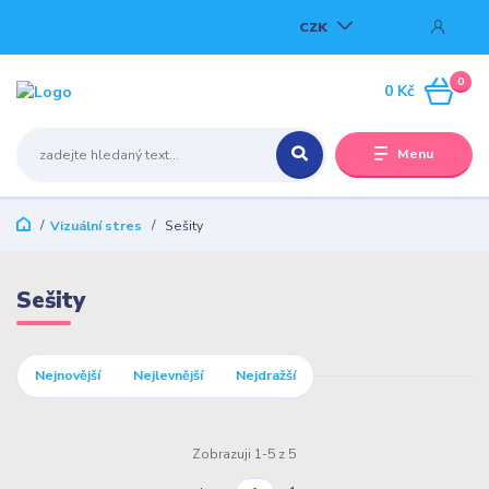
CZK
0
0 Kč
Menu
Vizuální stres
Sešity
Sešity
Nejnovější
Nejlevnější
Nejdražší
Zobrazuji 1-5 z 5