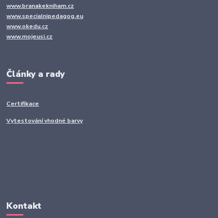
www.branakekniham.cz
www.specialnipedagog.eu
www.okedu.cz
www.mojeusi.cz
Články a rady
Certifikace
Vytestování vhodné barvy
Kontakt