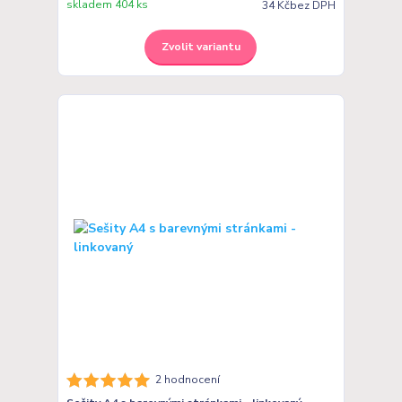
skladem 404 ks
34 Kč
bez DPH
Zvolit variantu
2 hodnocení