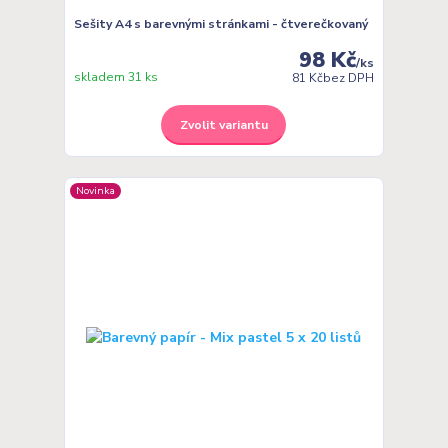
Sešity A4 s barevnými stránkami - čtverečkovaný
98 Kč
/
ks
skladem 31 ks
81 Kč
bez DPH
Zvolit variantu
Novinka