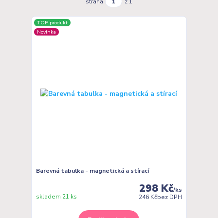
strana
z 1
TOP produkt
Novinka
Barevná tabulka - magnetická a stírací
298 Kč
/
ks
skladem 21 ks
246 Kč
bez DPH