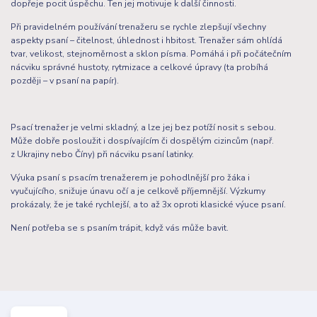
dopřeje pocit úspěchu. Ten jej motivuje k další činnosti.
Při pravidelném používání trenažeru se rychle zlepšují všechny
aspekty psaní – čitelnost, úhlednost i hbitost. Trenažer sám ohlídá
tvar, velikost, stejnoměrnost a sklon písma. Pomáhá i při počátečním
nácviku správné hustoty, rytmizace a celkové úpravy (ta probíhá
později – v psaní na papír).
Psací trenažer je velmi skladný, a lze jej bez potíží nosit s sebou.
Může dobře posloužit i dospívajícím či dospělým cizincům (např.
z Ukrajiny nebo Číny) při nácviku psaní latinky.
Výuka psaní s psacím trenažerem je pohodlnější pro žáka i
vyučujícího, snižuje únavu očí a je celkově příjemnější. Výzkumy
prokázaly, že je také rychlejší, a to až 3x oproti klasické výuce psaní.
Není potřeba se s psaním trápit, když vás může bavit.