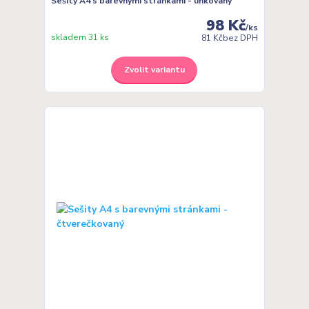
Sešity A4 s barevnými stránkami - linkovaný
98 Kč
/
ks
skladem 31 ks
81 Kč
bez DPH
Zvolit variantu