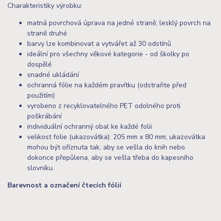
Charakteristiky výrobku:
matná povrchová úprava na jedné straně; lesklý povrch na
straně druhé
barvy lze kombinovat a vytvářet až 30 odstínů
ideální pro všechny věkové kategorie - od školky po
dospělé
snadné ukládání
ochranná fólie na každém pravítku (odstraňte před
použitím)
vyrobeno z recyklovatelného PET odolného proti
poškrábání
individuální ochranný obal ke každé folii
velikost folie (ukazovátka): 205 mm x 80 mm; ukazovátka
mohou být oříznuta tak, aby se vešla do knih nebo
dokonce přepůlena, aby se vešla třeba do kapesního
slovníku.
Barevnost a označení čtecích fólií