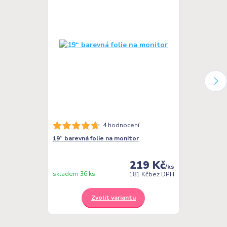
4 hodnocení
19“ barevná folie na monitor
Sešity A4 s b
linkovaný
219 Kč
/
ks
skladem 36 ks
skladem 31 ks
181 Kč
bez DPH
Zvolit variantu
Z