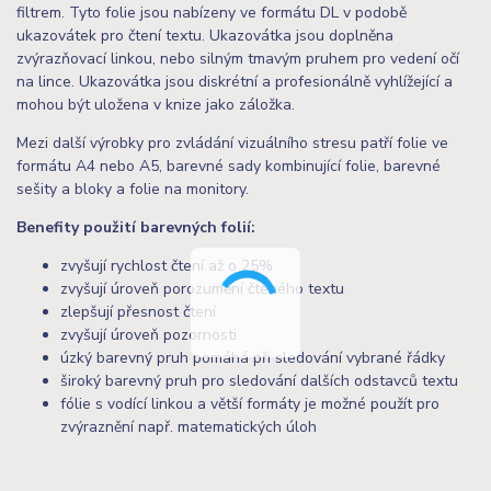
filtrem. Tyto folie jsou nabízeny ve formátu DL v podobě
ukazovátek pro čtení textu. Ukazovátka jsou doplněna
zvýrazňovací linkou, nebo silným tmavým pruhem pro vedení očí
na lince. Ukazovátka jsou diskrétní a profesionálně vyhlížející a
mohou být uložena v knize jako záložka.
Mezi další výrobky pro zvládání vizuálního stresu patří folie ve
formátu A4 nebo A5, barevné sady kombinující folie, barevné
sešity a bloky a folie na monitory.
Benefity použití barevných folií:
zvyšují rychlost čtení až o 25%
zvyšují úroveň porozumění čteného textu
zlepšují přesnost čtení
zvyšují úroveň pozornosti
úzký barevný pruh pomáhá při sledování vybrané řádky
široký barevný pruh pro sledování dalších odstavců textu
fólie s vodící linkou a větší formáty je možné použít pro
zvýraznění např. matematických úloh