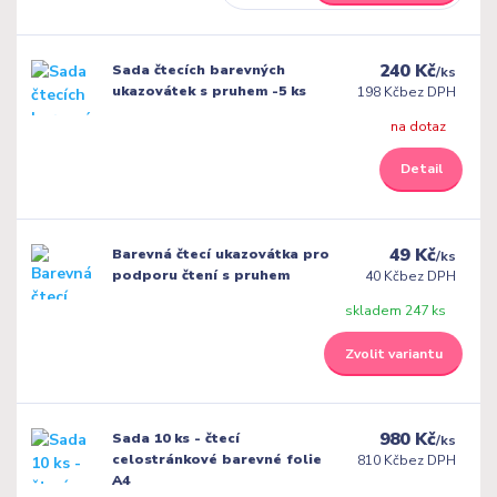
240 Kč
Sada čtecích barevných
/
ks
ukazovátek s pruhem -5 ks
198 Kč
bez DPH
na dotaz
Detail
49 Kč
Barevná čtecí ukazovátka pro
/
ks
podporu čtení s pruhem
40 Kč
bez DPH
skladem 247 ks
Zvolit variantu
980 Kč
Sada 10 ks - čtecí
/
ks
celostránkové barevné folie
810 Kč
bez DPH
A4