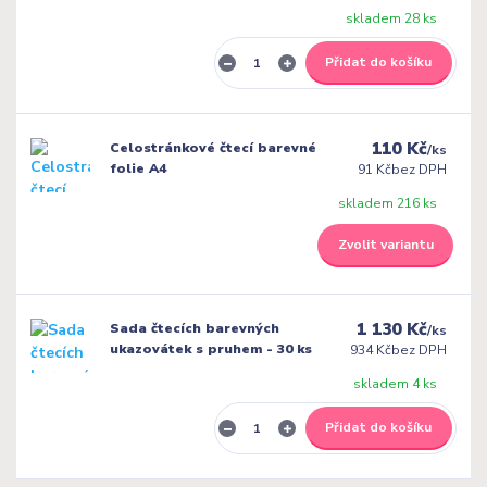
skladem 28 ks
Přidat do košíku
110 Kč
Celostránkové čtecí barevné
/
ks
folie A4
91 Kč
bez DPH
skladem 216 ks
Zvolit variantu
1 130 Kč
Sada čtecích barevných
/
ks
ukazovátek s pruhem - 30 ks
934 Kč
bez DPH
skladem 4 ks
Přidat do košíku