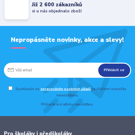
Již 2 600 zákazníků
si u nás objednalo zboží
Nepropásněte novinky, akce a slevy!
Přihlásit se
Souhlasím se
zpracováním osobních údajů
za účelem rozesílky
newsletteru.
Přihlaste se k odběru newsletteru.
Pro školáky i předškoláky