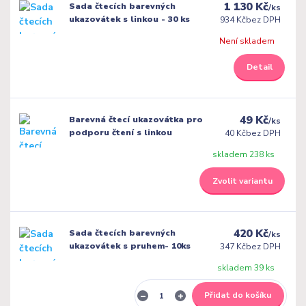
1 130 Kč
Sada čtecích barevných
/
ks
ukazovátek s linkou - 30 ks
934 Kč
bez DPH
Není skladem
Detail
49 Kč
Barevná čtecí ukazovátka pro
/
ks
podporu čtení s linkou
40 Kč
bez DPH
skladem 238 ks
Zvolit variantu
420 Kč
Sada čtecích barevných
/
ks
ukazovátek s pruhem- 10ks
347 Kč
bez DPH
skladem 39 ks
Přidat do košíku