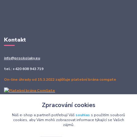
Kontakt
info@proskolaky.eu
tel.: +420 608 943 719
On-line úhrady od 15.3.2022 zajišťuje platební brána comgate
Zpracování cookies
Sledujte nás
Náš e-shop a partneři potřebují Váš
souhlas
s použitím souborů
cookies, aby Vám mohli zobrazovat informace týkající se Vašich
zájmů.