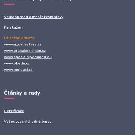
Velkoobchod a množstevní slevy
Ke stažení
Užitečné odkazy:
www.vizualnistres.cz
www.branakekniham.cz
www.specialnipedagog.eu
www.okedu.cz
www.mojeusi.cz
Články a rady
Certifikace
Vytestování vhodné barvy