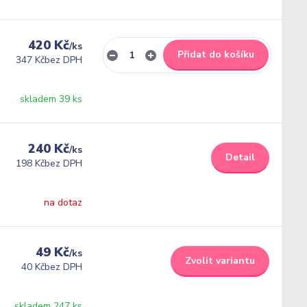
420 Kč
/
ks
Přidat do košíku
347 Kč
bez DPH
skladem 39 ks
240 Kč
/
ks
Detail
198 Kč
bez DPH
na dotaz
49 Kč
/
ks
Zvolit variantu
40 Kč
bez DPH
skladem 247 ks