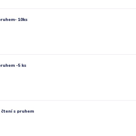
pruhem- 10ks
pruhem -5 ks
 čtení s pruhem