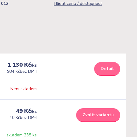
012
Hlídat cenu / dostupnost
1 130 Kč
/
ks
Detail
934 Kč
bez DPH
Není skladem
49 Kč
/
ks
Zvolit variantu
40 Kč
bez DPH
skladem 238 ks