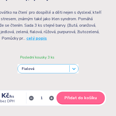
vátko na čtení pro dospělé a děti nejen s dyslexií, kteří
m stresem, známým také jako Irlen syndrom. Pomáhá
e se čtením. Sada 3 ks stejné barvy. (žlutá, oranžová,
edlová, zelená, fialová, růžová, purpurová, žlutozelená,
 Pomůcky pr...
celý popis
Poslední kousky 3 ks
 Kč
/
ks
Přidat do košíku
bez DPH