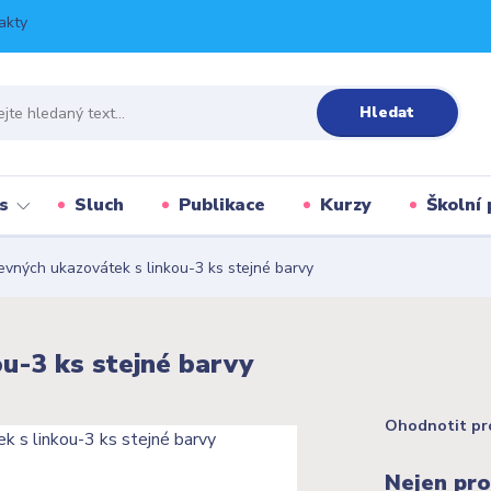
akty
Hledat
s
Sluch
Publikace
Kurzy
Školní 
vných ukazovátek s linkou-3 ks stejné barvy
u-3 ks stejné barvy
Ohodnotit pr
Nejen pro