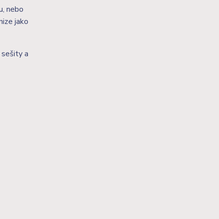
u, nebo
nize jako
 sešity a