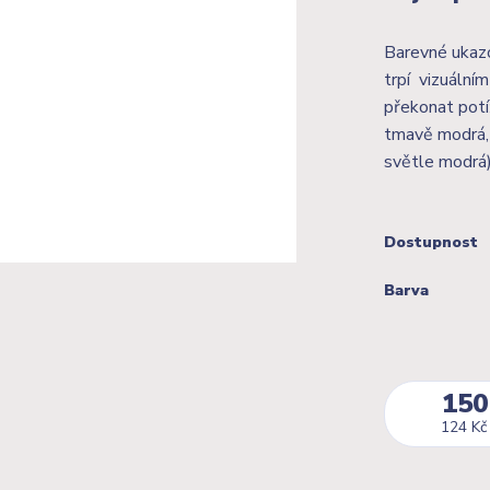
Barevné ukazo
trpí vizuální
překonat potíž
tmavě modrá, j
světle modrá)
Dostupnost
Barva
150
124 Kč