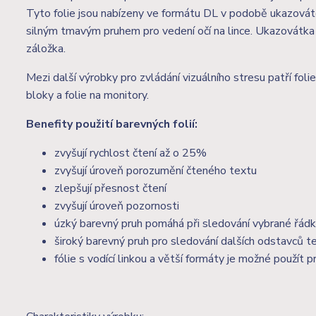
Tyto folie jsou nabízeny ve formátu DL v podobě ukazováte
silným tmavým pruhem pro vedení očí na lince. Ukazovátka js
záložka.
Mezi další výrobky pro zvládání vizuálního stresu patří fol
bloky a folie na monitory.
Benefity použití barevných folií:
zvyšují rychlost čtení až o 25%
zvyšují úroveň porozumění čteného textu
zlepšují přesnost čtení
zvyšují úroveň pozornosti
úzký barevný pruh pomáhá při sledování vybrané řád
široký barevný pruh pro sledování dalších odstavců t
fólie s vodící linkou a větší formáty je možné použít