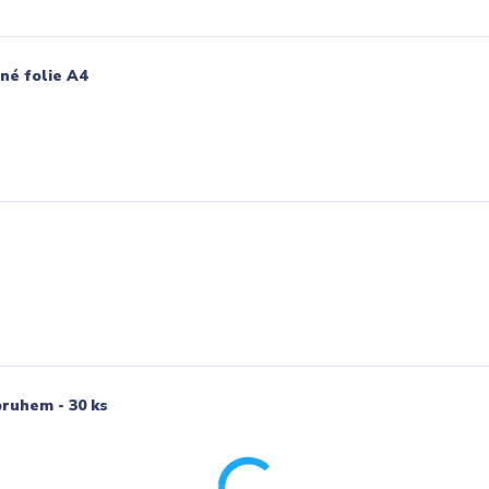
vné folie A4
pruhem - 30 ks