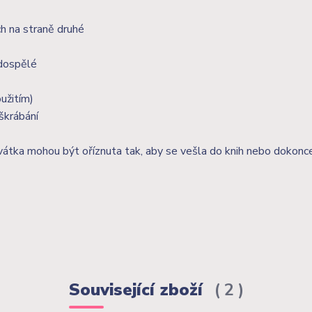
h na straně druhé
 dospělé
užitím)
škrábání
vátka mohou být oříznuta tak, aby se vešla do knih nebo dokonc
Související zboží
2