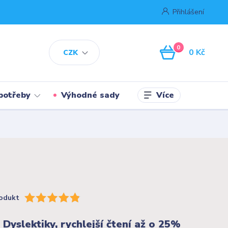
Přihlášení
0
0 Kč
CZK
Více
potřeby
Výhodné sady
odukt
 Dyslektiky, rychlejší čtení až o 25%