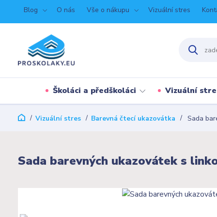
Blog
O nás
Vše o nákupu
Vizuální stres
Kont
Školáci a předškoláci
Vizuální stre
Vizuální stres
Barevná čtecí ukazovátka
Sada bare
Sada barevných ukazovátek s linko