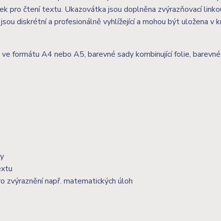
k pro čtení textu. Ukazovátka jsou doplněna zvýrazňovací linko
ou diskrétní a profesionálně vyhlížející a mohou být uložena v k
ie ve formátu A4 nebo A5, barevné sady kombinující folie, barevné
ky
extu
 pro zvýraznění např. matematických úloh