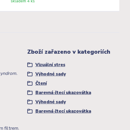
skladem 4 ks
Zboží zařazeno v kategoriích
Vizuální stres
 syndrom.
Výhodné sady
Čtení
Barevná čtecí ukazovátka
Výhodné sady
Barevná čtecí ukazovátka
m filtrem.