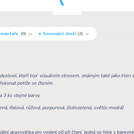
omentáře
0
Související zboží
2
dyslexií, kteří trpí vizuálním stresem, známým také jako Irlen
ekonat potíže se čtením.
 3 ks stejné barvy.
ená, fialová, růžová, purpurová, žlutozelená, světle modrá)
ální ukazovátka pro vedení očí při čtení. Jedná se folie s barevný