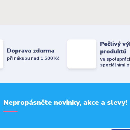
Pečlivý vý
Doprava zdarma
produktů
při nákupu nad 1 500 Kč
ve spolupráci
speciálními 
Nepropásněte novinky, akce a slevy!