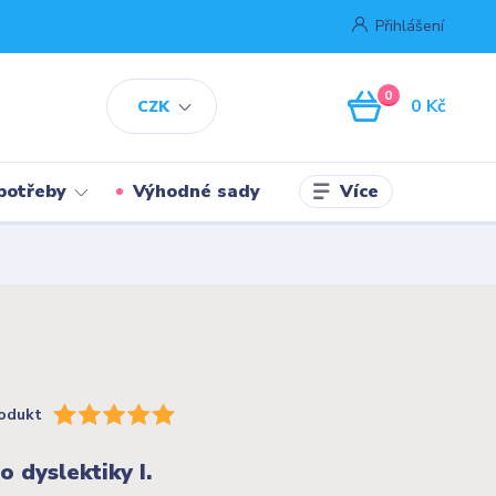
Přihlášení
0
0 Kč
CZK
Více
potřeby
Výhodné sady
odukt
o dyslektiky I.