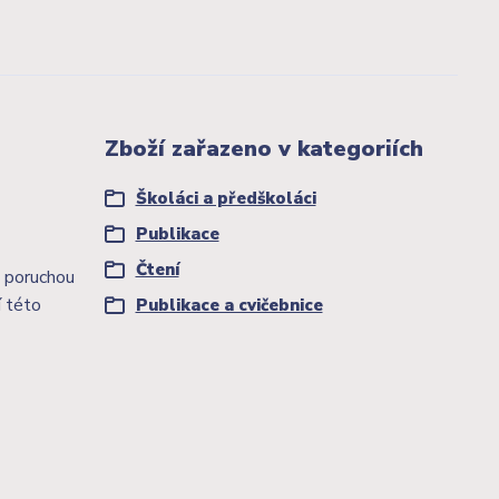
Zboží zařazeno v kategoriích
Školáci a předškoláci
Publikace
Čtení
u poruchou
í této
Publikace a cvičebnice