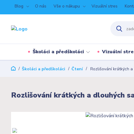
Blog
O nás
Vše o nákupu
Vizuální stres
Kont
Školáci a předškoláci
Vizuální stre
Školáci a předškoláci
Čtení
Rozlišování krátkých 
Rozlišování krátkých a dlouhých 