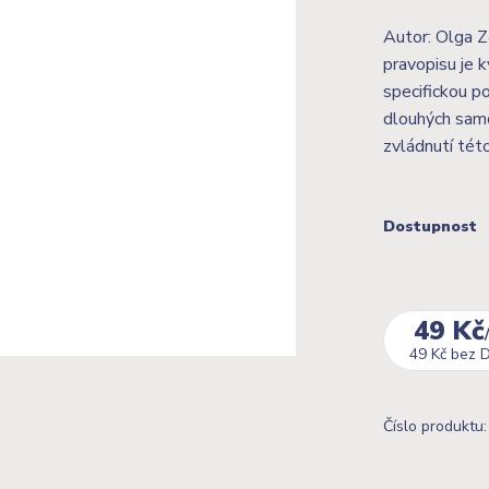
Autor: Olga Z
pravopisu je k
specifickou po
dlouhých samoh
zvládnutí tét
Dostupnost
49 Kč
49 Kč
bez 
Číslo produktu: