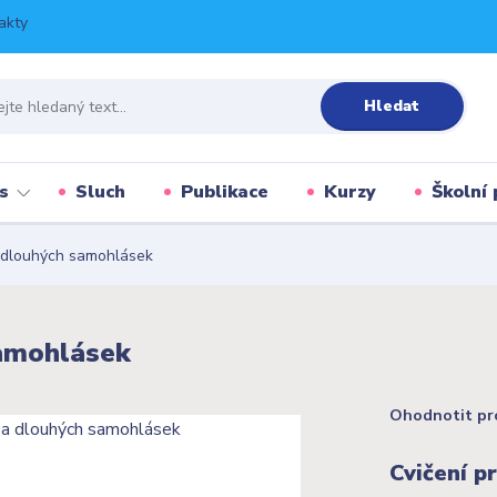
akty
Hledat
s
Sluch
Publikace
Kurzy
Školní 
a dlouhých samohlásek
samohlásek
Ohodnotit pr
Cvičení pr