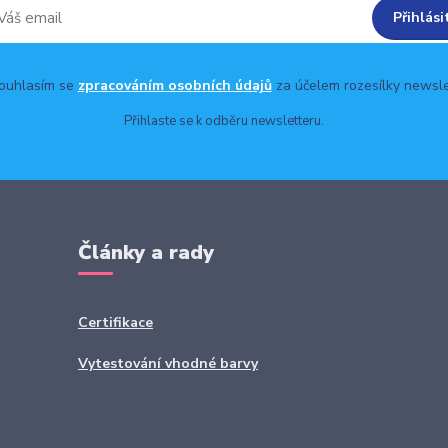
Přihlási
uhlasím se
zpracováním osobních údajů
za účelem rozesílky newsle
Přihlaste se k odběru newsletteru.
Články a rady
Certifikace
Vytestování vhodné barvy