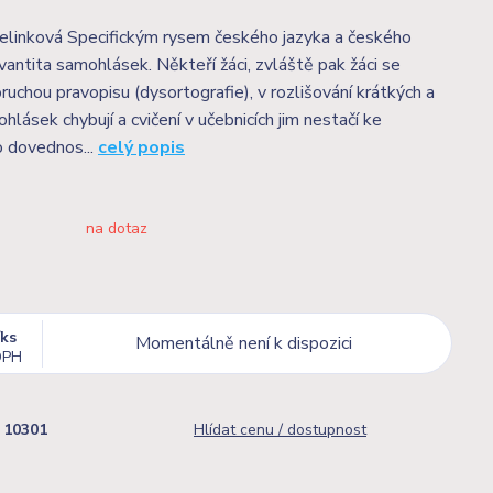
elinková Specifickým rysem českého jazyka a českého
vantita samohlásek. Někteří žáci, zvláště pak žáci se
ruchou pravopisu (dysortografie), v rozlišování krátkých a
lásek chybují a cvičení v učebnicích jim nestačí ke
o dovednos...
celý popis
na dotaz
/
ks
Momentálně není k dispozici
DPH
10301
Hlídat cenu / dostupnost