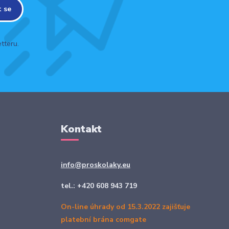
t se
tteru.
Kontakt
info@proskolaky.eu
tel.: +420 608 943 719
On-line úhrady od 15.3.2022 zajišťuje
platební brána comgate