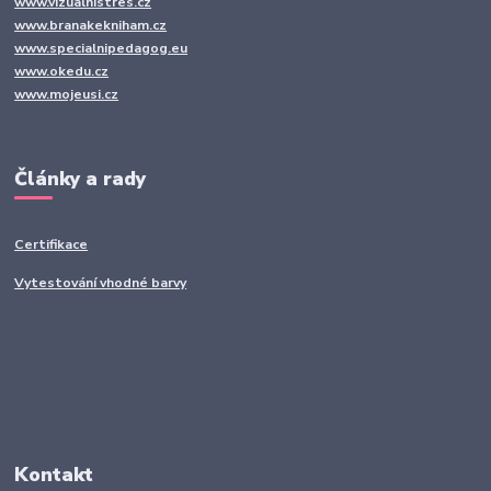
www.vizualnistres.cz
www.branakekniham.cz
www.specialnipedagog.eu
www.okedu.cz
www.mojeusi.cz
Články a rady
Certifikace
Vytestování vhodné barvy
Kontakt