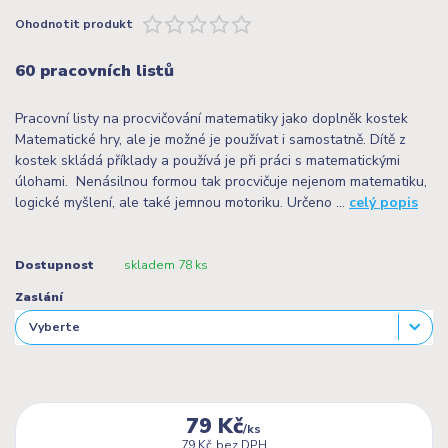
Ohodnotit produkt
60 pracovních listů
Pracovní listy na procvičování matematiky jako doplněk kostek
Matematické hry, ale je možné je používat i samostatně. Dítě z
kostek skládá příklady a používá je při práci s matematickými
úlohami. Nenásilnou formou tak procvičuje nejenom matematiku,
logické myšlení, ale také jemnou motoriku. Určeno ...
celý popis
Dostupnost
skladem 78 ks
Zaslání
79 Kč
/
ks
79 Kč
bez DPH