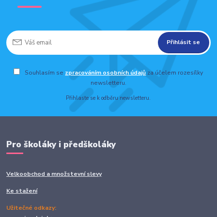
Přihlásit se
Souhlasím se
zpracováním osobních údajů
za účelem rozesílky
newsletteru.
Přihlaste se k odběru newsletteru.
Pro školáky i předškoláky
Velkoobchod a množstevní slevy
Ke stažení
Užitečné odkazy: