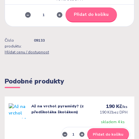
Přidat do košíku
Číslo
09133
produktu:
Hlídat cenu / dostupnost
Podobné produkty
190 Kč
Až na vrchol pyramidy? (z
/
ks
předškoláka školákem)
190 Kč
bez DPH
skladem 4 ks
Přidat do košíku