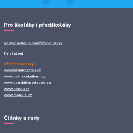
Pro školáky i předškoláky
Velkoobchod a množstevní slevy
Ke stažení
Užitečné odkazy:
www.vizualnistres.cz
www.branakekniham.cz
www.specialnipedagog.eu
www.okedu.cz
www.mojeusi.cz
Články a rady