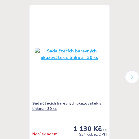
Sada čtecích barevných ukazovátek s
Sada čtecích 
linkou - 30 ks
pruhem - 30 k
1 130 Kč
/
ks
skladem 4 ks
Není skladem
934 Kč
bez DPH