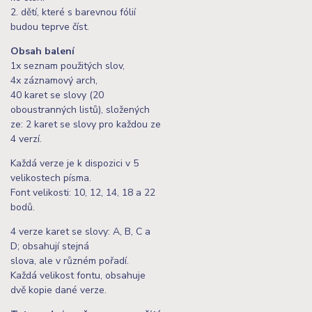
2. dětí, které s barevnou fólií
budou teprve číst.
Obsah balení
1x seznam použitých slov,
4x záznamový arch,
40 karet se slovy (20
oboustranných listů), složených
ze: 2 karet se slovy pro každou ze
4 verzí.
Každá verze je k dispozici v 5
velikostech písma.
Font velikosti: 10, 12, 14, 18 a 22
bodů.
4 verze karet se slovy: A, B, C a
D; obsahují stejná
slova, ale v různém pořadí.
Každá velikost fontu, obsahuje
dvě kopie dané verze.