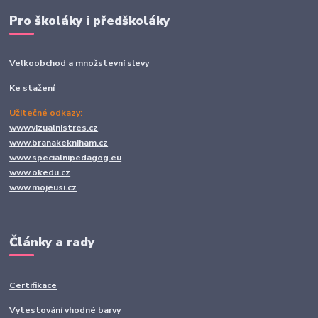
Pro školáky i předškoláky
Velkoobchod a množstevní slevy
Ke stažení
Užitečné odkazy:
www.vizualnistres.cz
www.branakekniham.cz
www.specialnipedagog.eu
www.okedu.cz
www.mojeusi.cz
Články a rady
Certifikace
Vytestování vhodné barvy