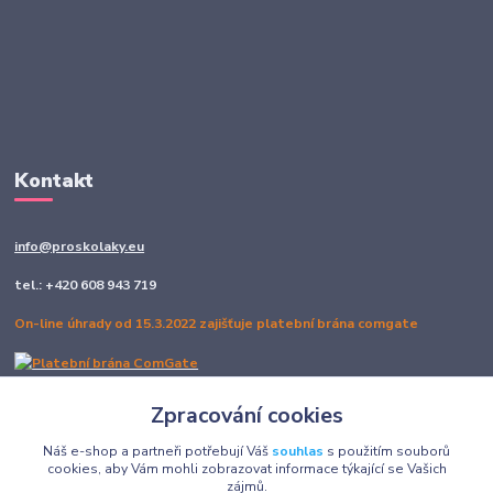
Kontakt
info@proskolaky.eu
tel.: +420 608 943 719
On-line úhrady od 15.3.2022 zajišťuje platební brána comgate
Zpracování cookies
Sledujte nás
Náš e-shop a partneři potřebují Váš
souhlas
s použitím souborů
cookies, aby Vám mohli zobrazovat informace týkající se Vašich
zájmů.